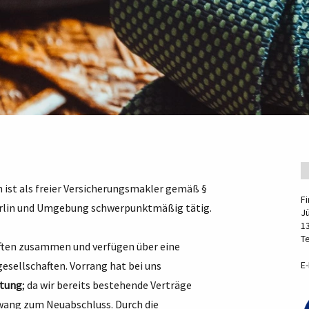
n ist als freier Versicherungsmakler gemäß §
F
erlin und Umgebung schwerpunktmäßig tätig.
J
13
Te
aften zusammen und verfügen über eine
esellschaften. Vorrang hat bei uns
E-
itung
; da wir bereits bestehende Verträge
ang zum Neuabschluss. Durch die