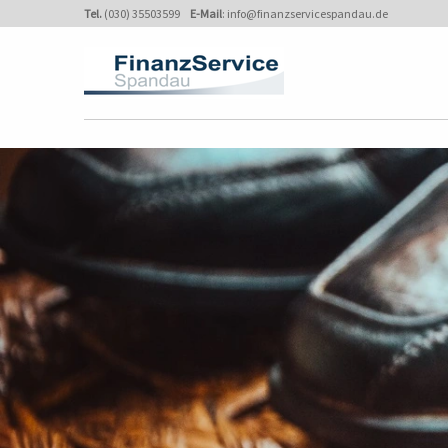
Tel.
(030) 35503599
E-Mail
:
info@finanzservicespandau.de