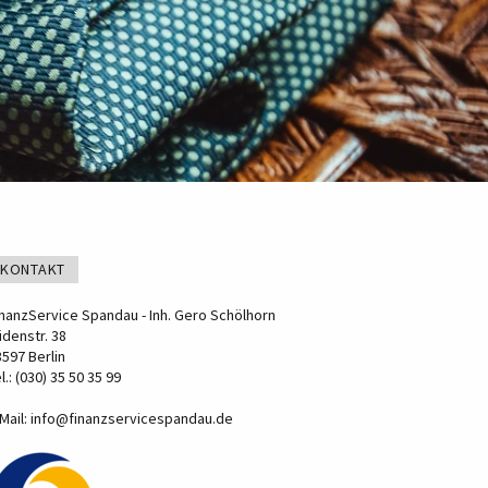
KONTAKT
inanzService Spandau - Inh. Gero Schölhorn
üdenstr. 38
597 Berlin
l.: (030) 35 50 35 99
Mail:
info@finanzservicespandau.de