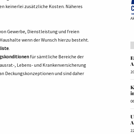
n keinerlei zusätzliche Kosten. Näheres
A
von Gewerbe, Dienstleistung und freien
e Haushalte wenn der Wunsch hierzu besteht.
liste
.
gskonditionen
für sämtliche Bereiche der
E
A
 Hausrat-, Lebens- und Krankenversicherung
2
i an Deckungskonzeptionen und sind daher
K
i
0
U
A
2