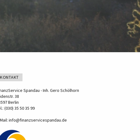
KONTAKT
inanzService Spandau - Inh. Gero Schölhorn
üdenstr. 38
597 Berlin
l.: (030) 35 50 35 99
Mail:
info@finanzservicespandau.de