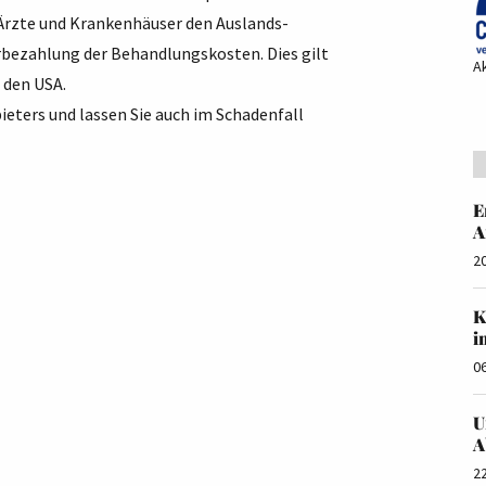
 Ärzte und Krankenhäuser den Auslands-
bezahlung der Behandlungskosten. Dies gilt
A
 den USA.
ieters und lassen Sie auch im Schadenfall
E
A
2
K
i
0
U
A
2