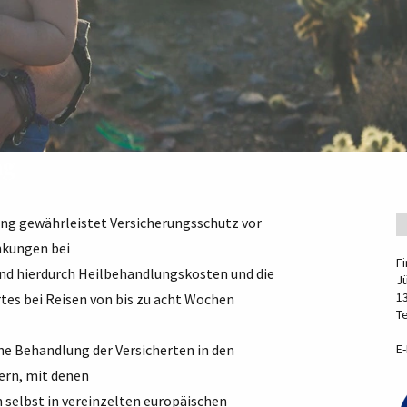
ng
ung gewährleistet Versicherungsschutz vor
nkungen bei
F
ind hierdurch Heilbehandlungskosten und die
J
13
es bei Reisen von bis zu acht Wochen
Te
he Behandlung der Versicherten in den
E-
ern, mit denen
 selbst in vereinzelten europäischen