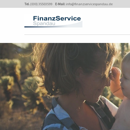
Tel.
(030) 35503599
E-Mail
:
info@finanzservicespandau.de