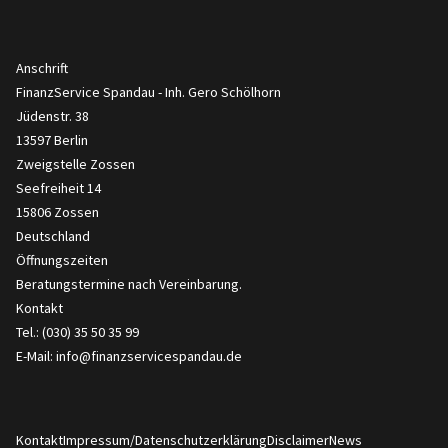
Anschrift
FinanzService Spandau - Inh. Gero Schölhorn
Jüdenstr. 38
13597 Berlin
Zweigstelle Zossen
Seefreiheit 14
15806 Zossen
Deutschland
Öffnungszeiten
Beratungstermine nach
Vereinbarung
.
Kontakt
Tel.: (030) 35 50 35 99
E-Mail:
info@finanzservicespandau.de
Kontakt
Impressum/Datenschutzerklärung
Disclaimer
News